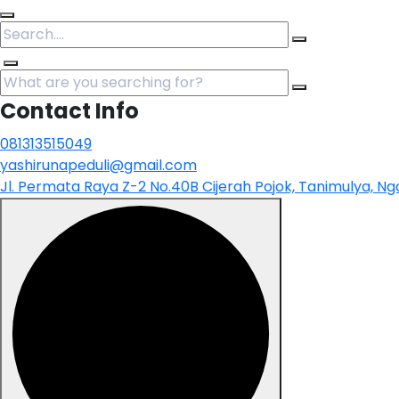
Contact Info
081313515049
yashirunapeduli@gmail.com
Jl. Permata Raya Z-2 No.40B Cijerah Pojok, Tanimulya, 