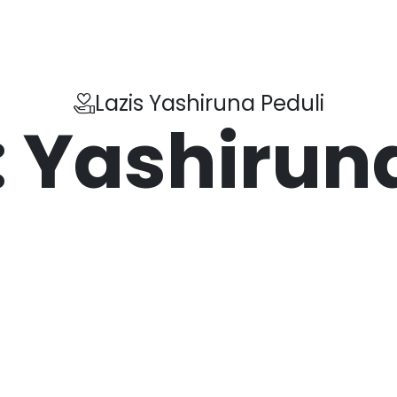
Lazis Yashiruna Peduli
:
Yashiruna