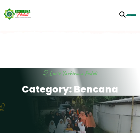
Lazis Yashiruna Peduli
C
a
t
e
g
o
r
y
:
B
e
n
c
a
n
a