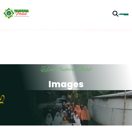
Lazis Yashiruna Peduli
I
m
a
g
e
s